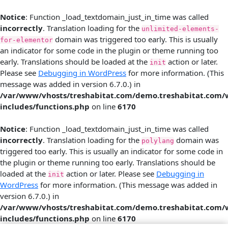
Notice
: Function _load_textdomain_just_in_time was called
incorrectly
. Translation loading for the
unlimited-elements-
domain was triggered too early. This is usually
for-elementor
an indicator for some code in the plugin or theme running too
early. Translations should be loaded at the
action or later.
init
Please see
Debugging in WordPress
for more information. (This
message was added in version 6.7.0.) in
/var/www/vhosts/treshabitat.com/demo.treshabitat.com/
includes/functions.php
on line
6170
Notice
: Function _load_textdomain_just_in_time was called
incorrectly
. Translation loading for the
domain was
polylang
triggered too early. This is usually an indicator for some code in
the plugin or theme running too early. Translations should be
loaded at the
action or later. Please see
Debugging in
init
WordPress
for more information. (This message was added in
version 6.7.0.) in
/var/www/vhosts/treshabitat.com/demo.treshabitat.com/
includes/functions.php
on line
6170